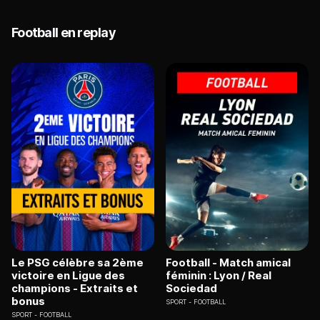
Football en replay
Le PSG célèbre sa 2ème
Football - Match amical
victoire en Ligue des
féminin : Lyon / Real
champions - Extraits et
Sociedad
bonus
SPORT
FOOTBALL
SPORT
FOOTBALL