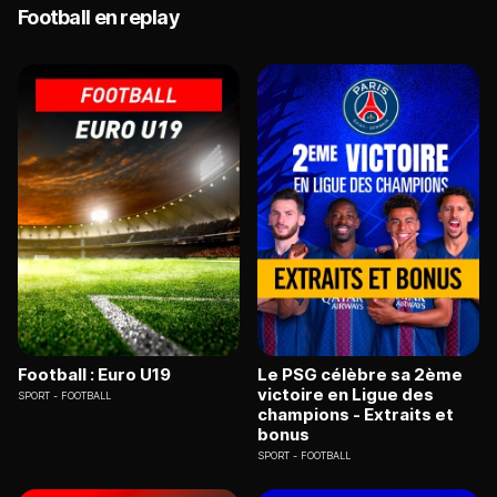
Football en replay
Football : Euro U19
Le PSG célèbre sa 2ème
victoire en Ligue des
SPORT
FOOTBALL
champions - Extraits et
bonus
SPORT
FOOTBALL