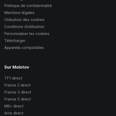
Politique de confidentialité
Mentions légales
Utilisation des cookies
Conditions d’utilisation
Personnaliser les cookies
Télécharger
Appareils compatibles
Sur Molotov
TF1
direct
France 2
direct
France 3
direct
France 5
direct
M6+
direct
Arte
direct