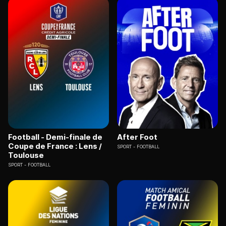
Football - Demi-finale de
After Foot
Coupe de France : Lens /
SPORT
FOOTBALL
Toulouse
SPORT
FOOTBALL