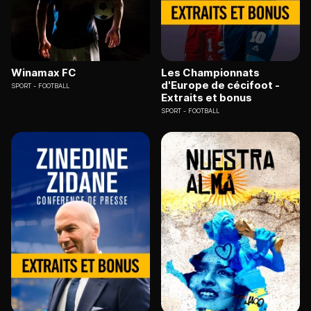
Winamax FC
Les Championnats
d'Europe de cécifoot -
SPORT
FOOTBALL
Extraits et bonus
SPORT
FOOTBALL