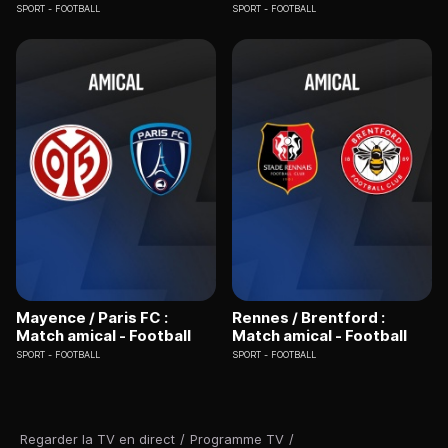
SPORT
FOOTBALL
SPORT
FOOTBALL
Mayence / Paris FC :
Rennes / Brentford :
Match amical - Football
Match amical - Football
SPORT
FOOTBALL
SPORT
FOOTBALL
Regarder la TV en direct
/
Programme TV
/