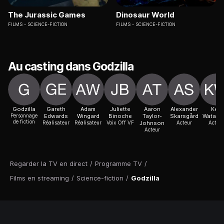
The Jurassic Games
Dinosaur World
FILMS
SCIENCE-FICTION
FILMS
SCIENCE-FICTION
Au casting dans Godzilla
Godzilla
Gareth
Adam
Juliette
Aaron
Alexander
Ken
Personnage
Edwards
Wingard
Binoche
Taylor-
Skarsgård
Watana
de fiction
Réalisateur
Réalisateur
Voix Off VF
Johnson
Acteur
Acteur
Acteur
Regarder la TV en direct
/
Programme TV
/
Films en streaming
/
Science-fiction
/
Godzilla