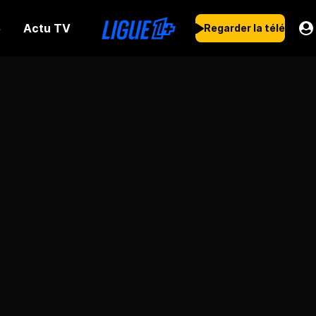
Actu TV
s
Regarder la télé