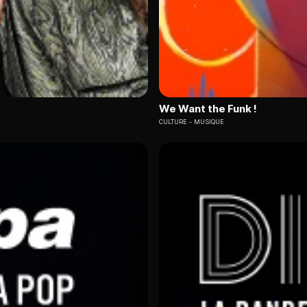
We Want the Funk !
CULTURE
MUSIQUE