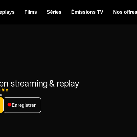
eplays
Films
Séries
Émissions TV
Nos offre
en streaming & replay
ible
ue
Enregistrer