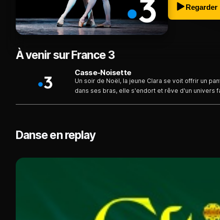
Regarder
À venir sur France 3
Casse-Noisette
Un soir de Noël, la jeune Clara se voit offrir un pan
dans ses bras, elle s'endort et rêve d'un univers 
pantin de bois devenu prince charmant, Clara affr
soldats de plomb, de rats et de poupées à la tail
Danse en replay