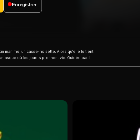
Enregistrer
tin inanimé, un casse-noisette. Alors qu'elle le tient
fantasque où les jouets prennent vie. Guidée par le
onte ses désirs et ses angoisses. Au milieu de
le démesurée, le monde de l'enfance devient ballet.