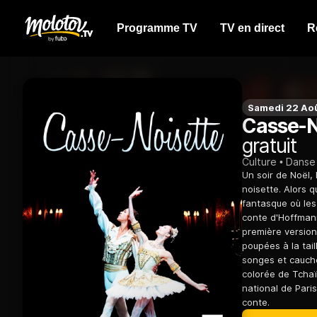
Programme TV
TV en direct
R
Samedi 22 Ao
Casse-N
gratuit
Culture
Danse
Un soir de Noël, 
noisette. Alors q
fantasque où les 
conte d'Hoffmann
première version
poupées à la tai
songes et cauche
colorée de Tchaï
national de Pari
conte.