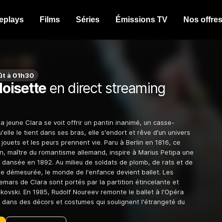
eplays
Films
Séries
Émissions TV
Nos offre
ût à 01h30
oisette
en direct streaming
la jeune Clara se voit offrir un pantin inanimé, un casse-
u'elle le tient dans ses bras, elle s'endort et rêve d'un univers
jouets et les peurs prennent vie. Paru à Berlin en 1816, ce
, maître du romantisme allemand, inspire à Marius Petipa une
 dansée en 1892. Au milieu de soldats de plomb, de rats et de
lle démesurée, le monde de l'enfance devient ballet. Les
mars de Clara sont portés par la partition étincelante et
kovski. En 1985, Rudolf Noureev remonte le ballet à l'Opéra
s dans des décors et costumes qui soulignent l'étrangeté du