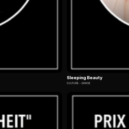
Sleeping Beauty
CULTURE
DANSE