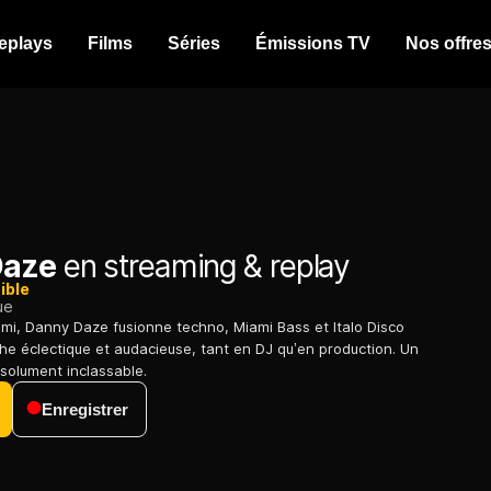
eplays
Films
Séries
Émissions TV
Nos offre
Daze
en streaming & replay
ible
ue
ami, Danny Daze fusionne techno, Miami Bass et Italo Disco
e éclectique et audacieuse, tant en DJ qu’en production. Un
résolument inclassable.
Enregistrer