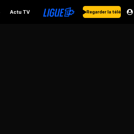
Actu TV
s
Regarder la télé