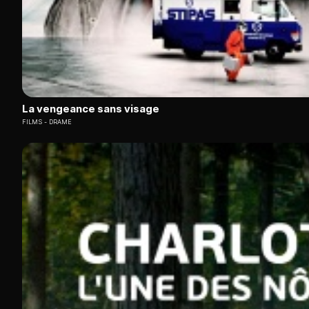
La vengeance sans visage
FILMS
DRAME