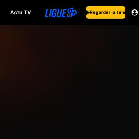
Actu TV
s
Regarder la télé