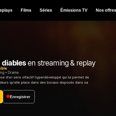
eplays
Films
Séries
Émissions TV
Nos offre
 diables
en streaming & replay
ible
ing
Drame
se d'un sens olfactif hyperdéveloppé qui lui permet de
deurs qu'elle place dans des bocaux disposés dans sa
Enregistrer