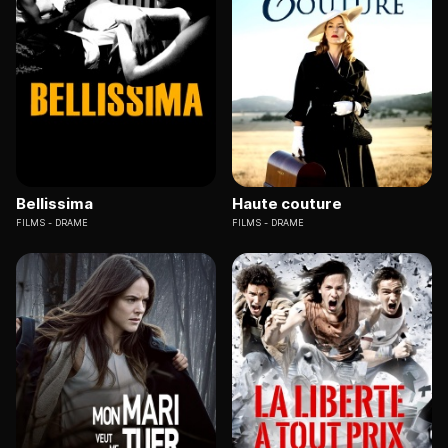
Bellissima
Haute couture
FILMS
DRAME
FILMS
DRAME