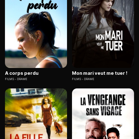
A corps perdu
Mon mari veut me tuer !
FILMS
DRAME
FILMS
DRAME