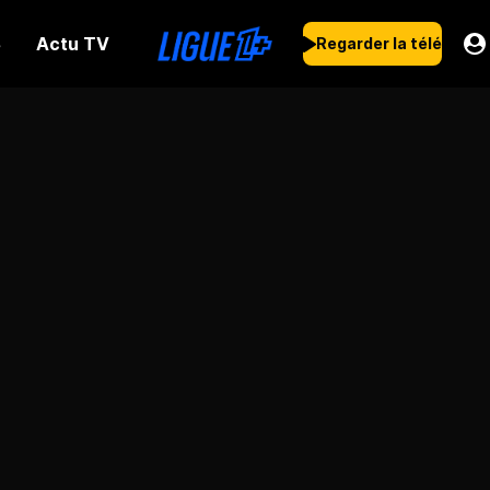
Actu TV
s
Regarder la télé