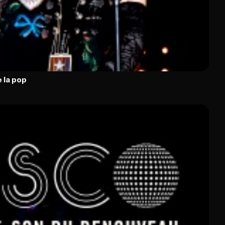
 la pop