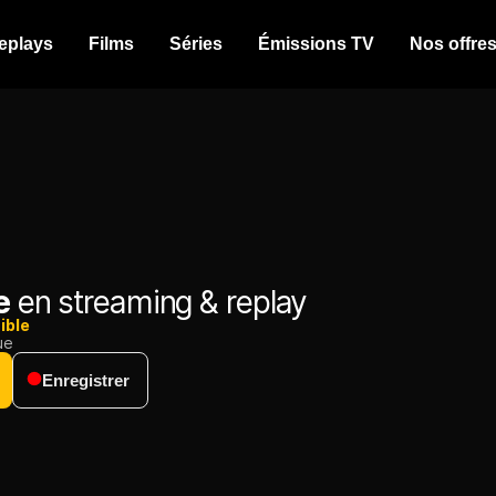
eplays
Films
Séries
Émissions TV
Nos offre
e
en streaming & replay
ible
ue
Enregistrer