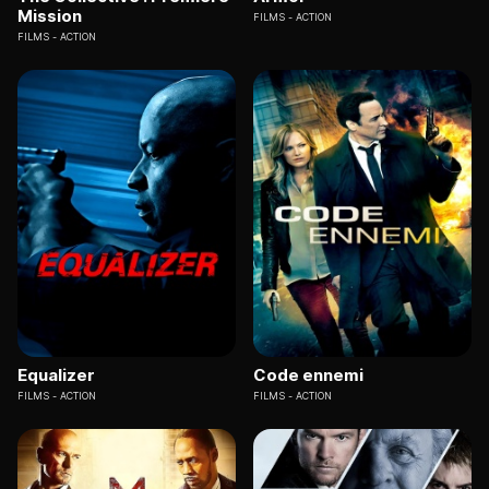
Mission
FILMS
ACTION
FILMS
ACTION
Equalizer
Code ennemi
FILMS
ACTION
FILMS
ACTION