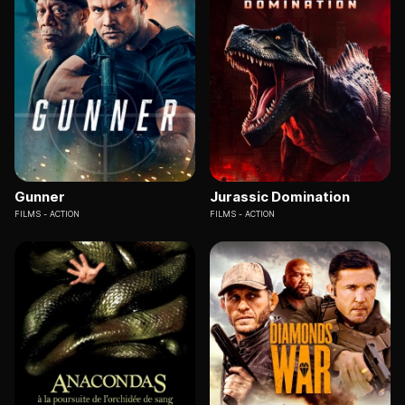
Gunner
Jurassic Domination
FILMS
ACTION
FILMS
ACTION