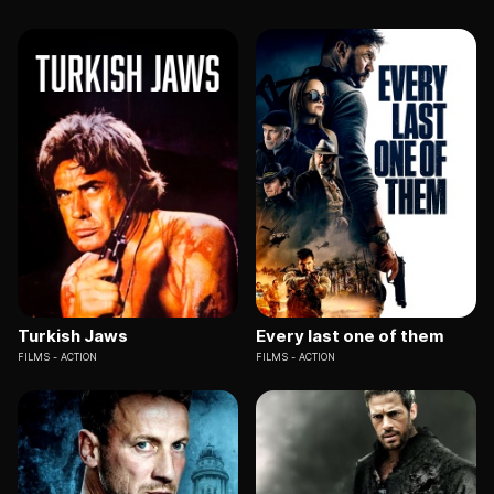
Turkish Jaws
Every last one of them
FILMS
ACTION
FILMS
ACTION