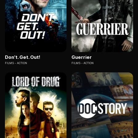
Don't. Get. Out!
Guerrier
FILMS
ACTION
FILMS
ACTION