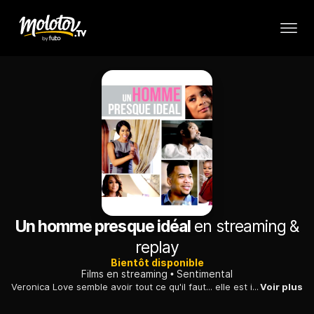
Un homme presque idéal
en streaming &
replay
Bientôt disponible
Films en streaming
Sentimental
Veronica Love semble avoir tout ce qu'il faut... elle est intelligente, insolente et sexy et fait partie des entrepreneurs immobiliers les plus prospères de Californie. Affectueusement appelée Love par ses amies Beverly et Charity, Love est également célibataire et en apprécie chaque minute. Entre en scène le sexy et mystérieux Lance Peterson, une connaissance d'affaires.
Voir plus