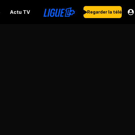
Actu TV
s
Regarder la télé