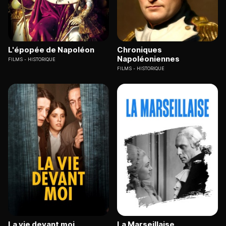
L'épopée de Napoléon
Chroniques
Napoléoniennes
FILMS
HISTORIQUE
FILMS
HISTORIQUE
La vie devant moi
La Marseillaise