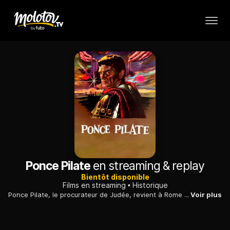
Ponce Pilate
en streaming & replay
Bientôt disponible
Films en streaming
Historique
Ponce Pilate, le procurateur de Judée, revient à Rome pour se défendre devant ses accusateurs, Caligula, le nouvel empereur, et le Sénat tout entier. Pendant son procès, Ponce Pilate revoit les dernières années de sa vie, depuis son arrivée en terre palestinienne, jusqu'à l'exécution d'un prophète poursuivi par la haine des Pharisiens : Jésus de Nazareth.
Voir plus