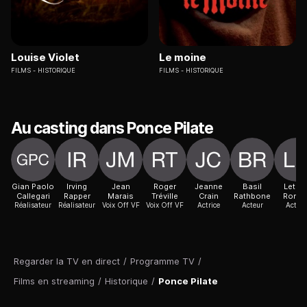
Louise Violet
Le moine
FILMS
HISTORIQUE
FILMS
HISTORIQUE
Au casting dans Ponce Pilate
Gian Paolo
Irving
Jean
Roger
Jeanne
Basil
Letíci
Callegari
Rapper
Marais
Tréville
Crain
Rathbone
Romá
Réalisateur
Réalisateur
Voix Off VF
Voix Off VF
Actrice
Acteur
Acteur
Regarder la TV en direct
/
Programme TV
/
Films en streaming
/
Historique
/
Ponce Pilate