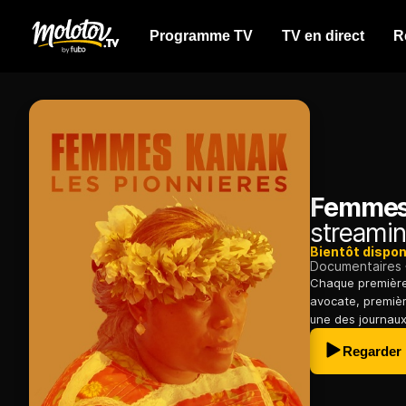
Programme TV
TV en direct
R
Femmes 
streamin
Bientôt dispon
Documentaires
Chaque première
avocate, premièr
une des journaux
Regarder