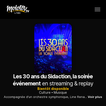
Les 30 ans du Sidaction, la soirée
événement
en streaming & replay
Bientôt disponible
Culture
Musique
Accompagnée d'un orchestre symphonique, Line Renaud, fil rouge de la soirée, est entourée des fidèles du Sidaction. Ils sont les passeurs d'histoires de cette grande soirée. A leurs côtés, de nombreux artistes se succèdent sur scène. Une grande soirée d'engagement pour l'association Sidaction afin de sensibiliser les téléspectateurs et faire appel à leur générosité.
Voir plus