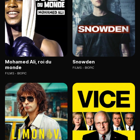
Mohamed Ali, roi du
Snowden
monde
FILMS
BIOPIC
FILMS
BIOPIC