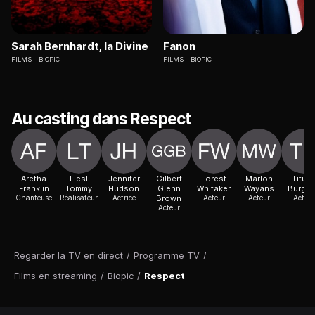
Sarah Bernhardt, la Divine
Fanon
FILMS
BIOPIC
FILMS
BIOPIC
Au casting dans Respect
Aretha
Liesl
Jennifer
Gilbert
Forest
Marlon
Titus
Franklin
Tommy
Hudson
Glenn
Whitaker
Wayans
Burge
Chanteuse
Réalisateur
Actrice
Brown
Acteur
Acteur
Acteur
Acteur
Regarder la TV en direct
/
Programme TV
/
Films en streaming
/
Biopic
/
Respect