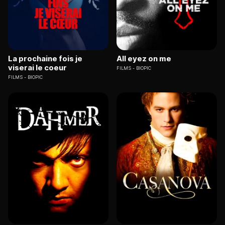
La prochaine fois je
All eyez on me
viserai le coeur
FILMS
BIOPIC
FILMS
BIOPIC