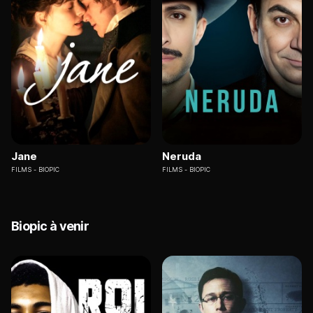
Jane
Neruda
FILMS
BIOPIC
FILMS
BIOPIC
Biopic à venir