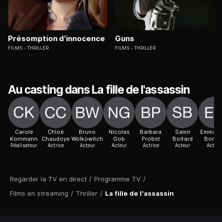
Présomption d'innocence
Guns
FILMS
THRILLER
FILMS
THRILLER
Au casting dans La fille de l'assassin
Carole
Chloé
Bruno
Nicolas
Barbara
Samir
Emmanu
Kornmann
Chaudoye
Wolkowitch
Gob
Probst
Boitard
Bordie
Réalisateur
Actrice
Acteur
Acteur
Actrice
Acteur
Acteur
Regarder la TV en direct
/
Programme TV
/
Films en streaming
/
Thriller
/
La fille de l'assassin