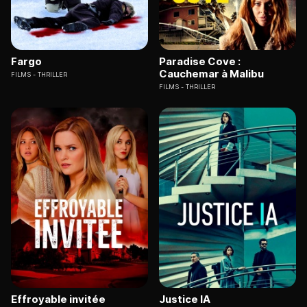
Fargo
Paradise Cove :
Cauchemar à Malibu
FILMS
THRILLER
FILMS
THRILLER
Effroyable invitée
Justice IA