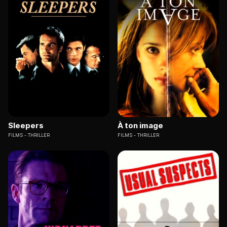
Sleepers
À ton image
FILMS
THRILLER
FILMS
THRILLER