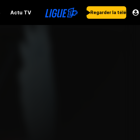
Actu TV
s
Regarder la télé