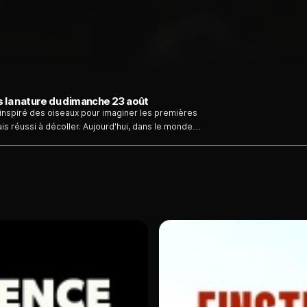
s la nature du dimanche 23 août
t inspiré des oiseaux pour imaginer les premières
is réussi à décoller. Aujourd'hui, dans le monde
ns de Léonard dans l'espoir de percer les secrets
urs et roboticiens conçoivent les appareils bio-