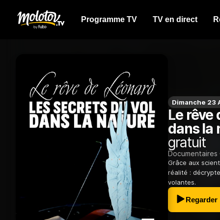
Programme TV
TV en direct
R
Dimanche 23 A
Le rêve 
dans la 
gratuit
Documentaires
Grâce aux scient
réalité : décrypt
volantes.
Regarder