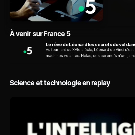
À venir sur France 5
Le rêve de Léonard les secrets du vol dan
Au tournant du XVIe siècle, Léonard de Vinci s'es
machines volantes. Hélas, ses aéronefs n'ont jama
entier, des chercheurs reprennent les observatio
du vol. Avec ces connaissances nouvelles, ingénie
inspirés de demain.
Science et technologie en replay