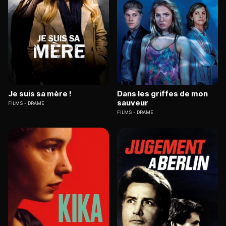
Je suis sa mère !
Dans les griffes de mon
sauveur
FILMS
DRAME
FILMS
DRAME