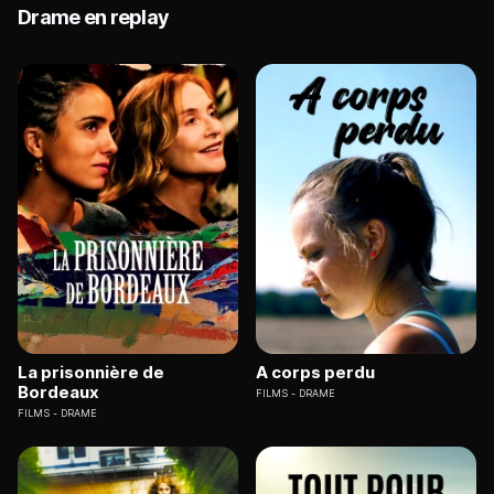
Drame en replay
La prisonnière de
A corps perdu
Bordeaux
FILMS
DRAME
FILMS
DRAME