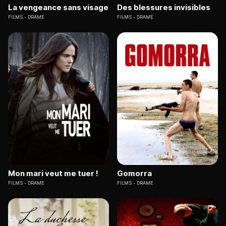
La vengeance sans visage
Des blessures invisibles
FILMS
DRAME
FILMS
DRAME
Mon mari veut me tuer !
Gomorra
FILMS
DRAME
FILMS
DRAME