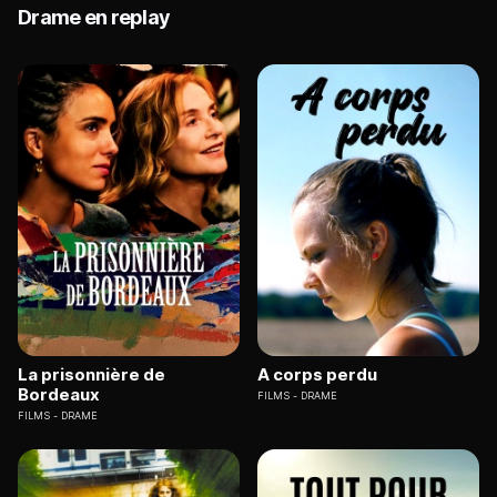
Drame en replay
La prisonnière de
A corps perdu
Bordeaux
FILMS
DRAME
FILMS
DRAME