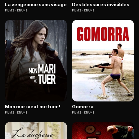
La vengeance sans visage
Des blessures invisibles
FILMS
DRAME
FILMS
DRAME
Mon mari veut me tuer !
Gomorra
FILMS
DRAME
FILMS
DRAME