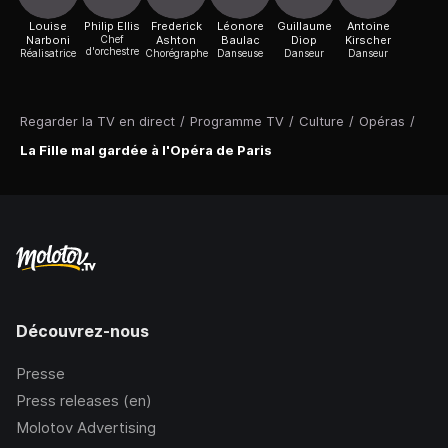
Louise
Philip Ellis
Frederick
Léonore
Guillaume
Antoine
Narboni
Chef
Ashton
Baulac
Diop
Kirscher
d'orchestre
Réalisatrice
Chorégraphe
Danseuse
Danseur
Danseur
Regarder la TV en direct
/
Programme TV
/
Culture
/
Opéras
/
La Fille mal gardée à l'Opéra de Paris
Découvrez-nous
Presse
Press releases (en)
Molotov Advertising