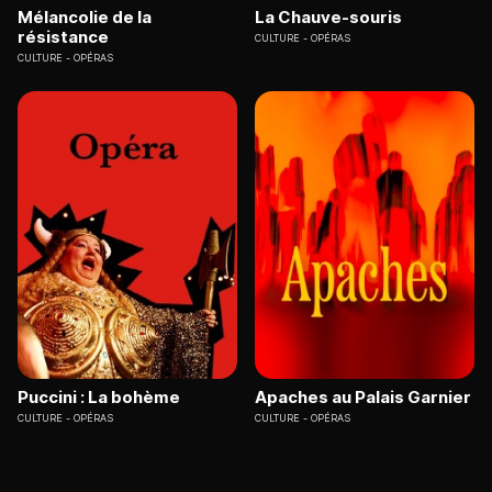
Mélancolie de la
La Chauve-souris
résistance
CULTURE
OPÉRAS
CULTURE
OPÉRAS
Puccini : La bohème
Apaches au Palais Garnier
CULTURE
OPÉRAS
CULTURE
OPÉRAS