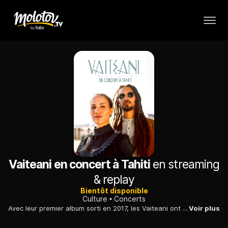
Vaiteani en concert à Tahiti
en streaming
& replay
Bientôt disponible
Culture
Concerts
Avec leur premier album sorti en 2017, les Vaiteani ont pu faire découvrir leur monde : des chansons folk en tahitien et en anglais, loin de tout cliché. Leur passage remarqué à l'Olympia en 2018 a montré que le couple savait partager son univers avec un public souvent conquis dès les premières notes.
Voir plus