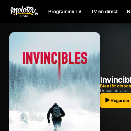
Programme TV
TV en direct
R
Invincib
Bientôt dispon
Documentaires
Regarder