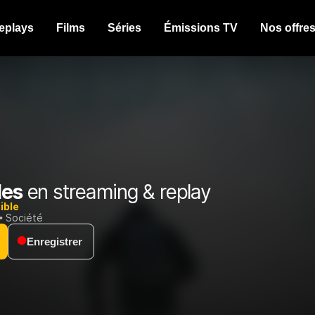
eplays
Films
Séries
Émissions TV
Nos offre
les
en streaming & replay
ible
Société
Enregistrer