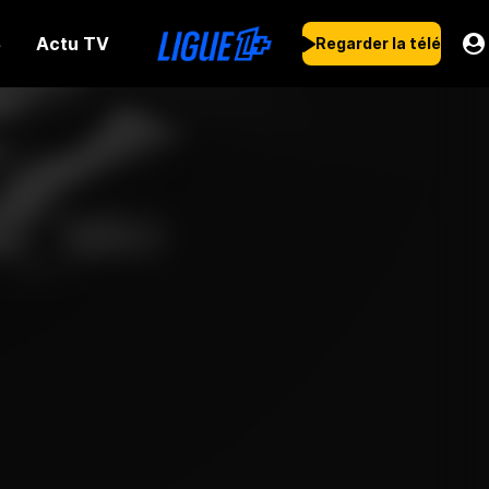
Actu TV
s
Regarder la télé