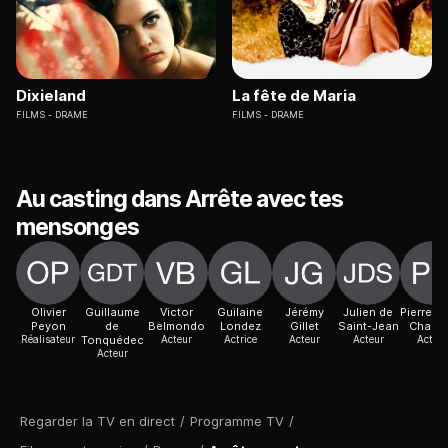
Dixieland
La fête de Maria
FILMS
DRAME
FILMS
DRAME
Au casting dans Arrête avec tes
mensonges
Olivier
Guillaume
Victor
Guilaine
Jérémy
Julien de
Pierre-Al
Peyon
de
Belmondo
Londez
Gillet
Saint-Jean
Chapu
Réalisateur
Tonquédec
Acteur
Actrice
Acteur
Acteur
Acteur
Acteur
Regarder la TV en direct
/
Programme TV
/