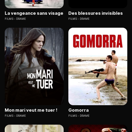
La vengeance sans visage
Des blessures invisibles
FILMS
DRAME
FILMS
DRAME
Mon mari veut me tuer !
Gomorra
FILMS
DRAME
FILMS
DRAME