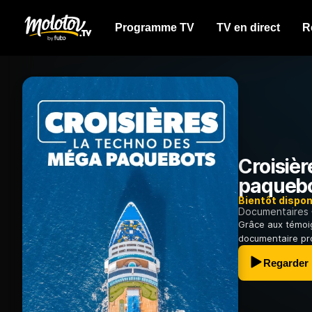
Programme TV
TV en direct
R
Croisièr
paqueb
Bientôt dispon
Documentaires
Grâce aux témoi
documentaire pr
Regarder