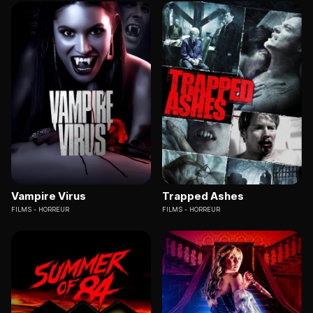
Vampire Virus
Trapped Ashes
FILMS
HORREUR
FILMS
HORREUR