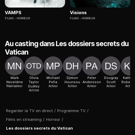
VAMPS
Visions
FILMS
HORREUR
FILMS
HORREUR
Au casting dans Les dossiers secrets du
Vatican
Mark
Olivia
Michael
Djimon
Peter
Dougray
Kathle
Neveldine
Taylor
Peña
Hounsou
Andersson
Scott
Robert
Réalisateur
Dudley
Acteur
Acteur
Acteur
Acteur
Actric
Actrice
Regarder la TV en direct
/
Programme TV
/
Films en streaming
/
Horreur
/
Les dossiers secrets du Vatican