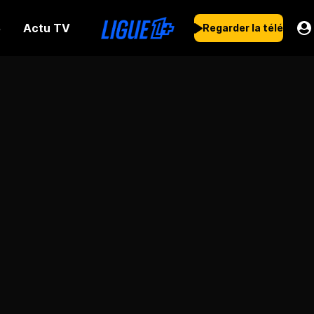
Actu TV
s
Regarder la télé