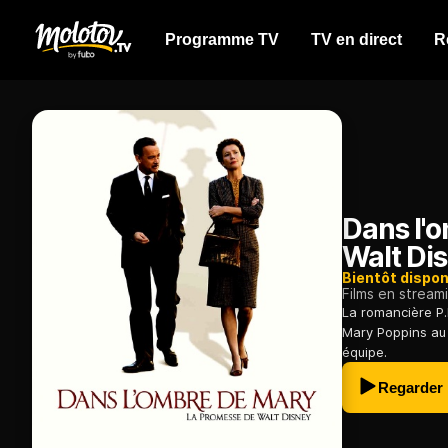
Programme TV
TV en direct
R
Dans l'
Walt Di
Bientôt dispon
Films en stream
La romancière P.
Mary Poppins au 
équipe.
Regarder