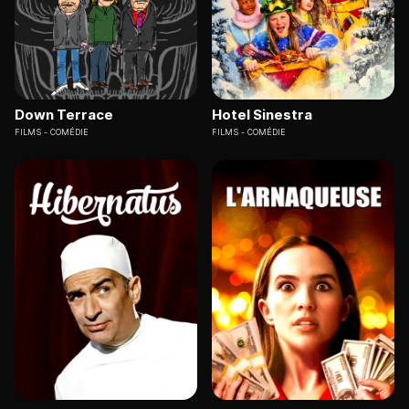
Down Terrace
Hotel Sinestra
FILMS
COMÉDIE
FILMS
COMÉDIE