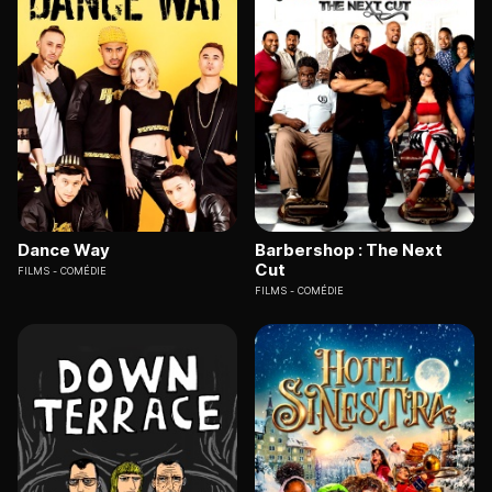
Dance Way
Barbershop : The Next
Cut
FILMS
COMÉDIE
FILMS
COMÉDIE