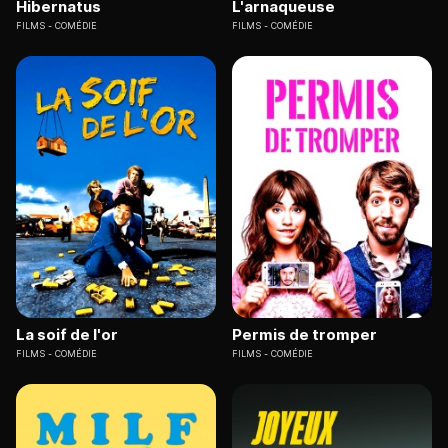
Hibernatus
L'arnaqueuse
FILMS
COMÉDIE
FILMS
COMÉDIE
La soif de l'or
Permis de tromper
FILMS
COMÉDIE
FILMS
COMÉDIE