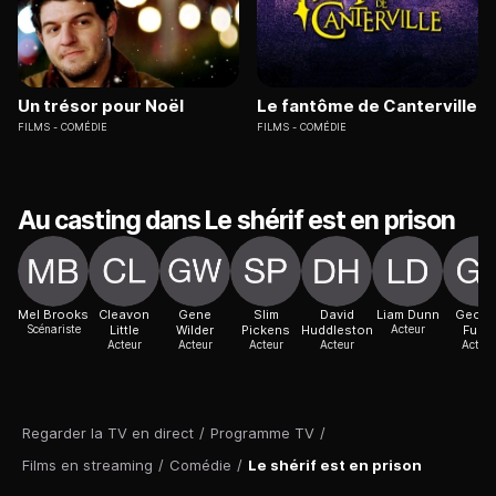
Un trésor pour Noël
Le fantôme de Canterville
FILMS
COMÉDIE
FILMS
COMÉDIE
Au casting dans Le shérif est en prison
Mel Brooks
Cleavon
Gene
Slim
David
Liam Dunn
Georg
Scénariste
Little
Wilder
Pickens
Huddleston
Acteur
Furth
Acteur
Acteur
Acteur
Acteur
Acteur
Regarder la TV en direct
/
Programme TV
/
Films en streaming
/
Comédie
/
Le shérif est en prison