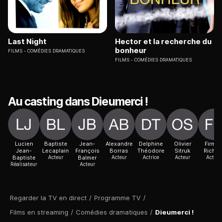
Last Night
Hector et la recherche du
bonheur
FILMS
COMÉDIES DRAMATIQUES
FILMS
COMÉDIES DRAMATIQUES
Au casting dans Dieumerci !
Lucien
Baptiste
Jean-
Alexandre
Delphine
Olivier
Firmin
Jean-
Lecaplain
François
Borras
Théodore
Sitruk
Richar
Baptiste
Acteur
Balmer
Acteur
Actrice
Acteur
Actric
Réalisateur
Acteur
Regarder la TV en direct
/
Programme TV
/
Films en streaming
/
Comédies dramatiques
/
Dieumerci !