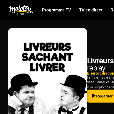
Programme TV
TV en direct
R
Livreurs
replay
Bientôt dispon
Films en stream
Stan Laurel et O
villa surplomban
Regarder