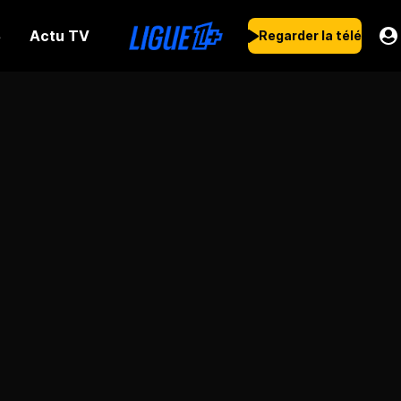
Actu TV
s
Regarder la télé