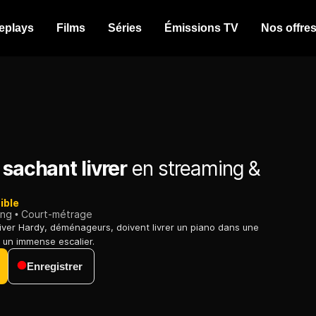
eplays
Films
Séries
Émissions TV
Nos offre
 sachant livrer
en streaming &
ible
ing
Court-métrage
liver Hardy, déménageurs, doivent livrer un piano dans une
t un immense escalier.
Enregistrer