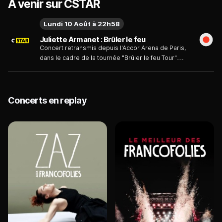
À venir sur CSTAR
Lundi 10 Août à 22h58
Juliette Armanet : Brûler le feu
Concert retransmis depuis l'Accor Arena de Paris,
dans le cadre de la tournée "Brûler le feu Tour".
Auteure, compositrice et interprète française,
Juliette Armanet est la révélation de la scène
musicale française au début de l'année 2017. Suite
à la sortie en avril 2017 de son premier album
Concerts en replay
"Petite Amie" et du single "L'amour en solitaire",
Juliette Armanet rencontre le succès auprès du
grand public.