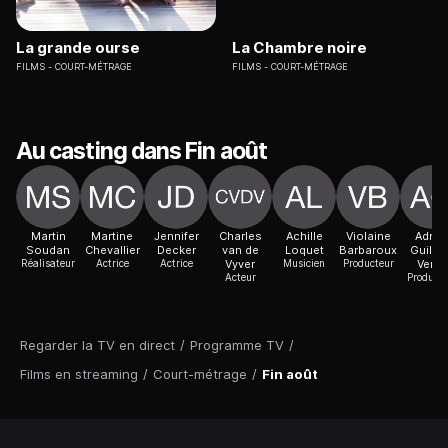
La grande ourse
La Chambre noire
FILMS
COURT-MÉTRAGE
FILMS
COURT-MÉTRAGE
Au casting dans Fin août
Martin
Martine
Jennifer
Charles
Achille
Violaine
Adrie
Soudan
Chevallier
Decker
van de
Loquet
Barbaroux
Guillo
Réalisateur
Actrice
Actrice
Vyver
Musicien
Producteur
Verne
Acteur
Producte
Regarder la TV en direct
/
Programme TV
/
Films en streaming
/
Court-métrage
/
Fin août