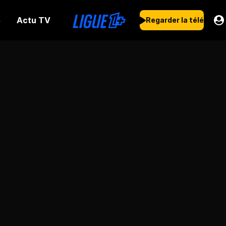
Actu TV
s
Regarder la télé