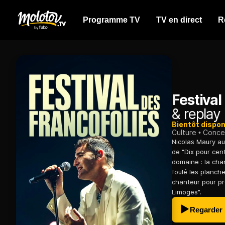
Programme TV
TV en direct
R
Festival
& replay
Bientôt dispon
Culture
Conce
Nicolas Maury au
de "Dix pour cen
domaine : la cha
foulé les planc
chanteur pour pr
Limoges".
Regarder