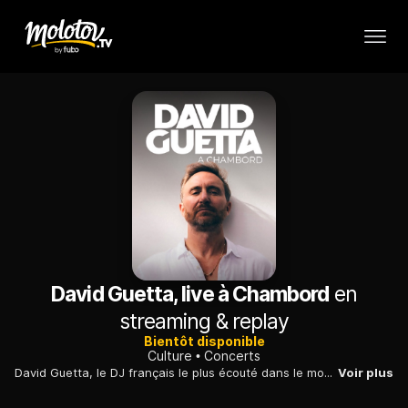
David Guetta, live à Chambord
en
streaming & replay
Bientôt disponible
Culture
Concerts
David Guetta, le DJ français le plus écouté dans le monde et dans le Top 10 mondial de Spotify, est en concert exceptionnel, à l'occasion du Chambord Live le samedi 29 juin 2024. Retrouvez tous les tubes de David Guetta dans le cadre exceptionnel du château de Chambord et son nouveau show "The Monolith Tour", qui promet un spectacle grandiose et magistral.
Voir plus