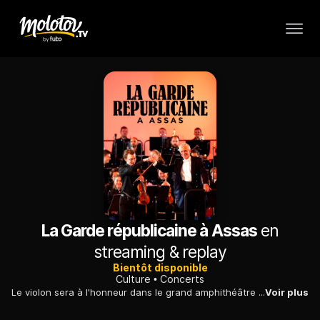
La Garde républicaine à Assas
en
streaming & replay
Bientôt disponible
Culture
Concerts
Le violon sera à l'honneur dans le grand amphithéâtre de l'université Paris Panthéon-Assas, lors de ce concert donné par l'Orchestre de la Garde républicaine, dirigé par le colonel François Boulanger. Le répertoire de cette formation d'élite est loin de se limiter aux musiques militaires chères aux défilés. Elle explorera le répertoire pour violon de compositeurs maîtres de l'instrument : Bach, Paganini, Ysaÿe, soit trois manières d'illustrer l'art de l'instrument royal par excellence.
Voir plus