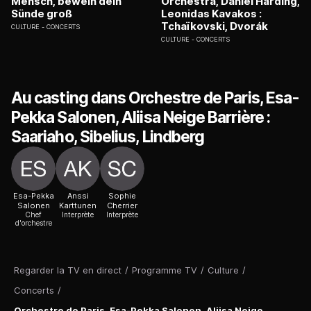
Mensch, bewein dein
Orchestra, Daniel Harding,
Sünde groß
Leonidas Kavakos :
Tchaïkovski, Dvorák
CULTURE
CONCERTS
CULTURE
CONCERTS
Au casting dans Orchestre de Paris, Esa-
Pekka Salonen, Aliisa Neige Barrière :
Saariaho, Sibelius, Lindberg
Esa-Pekka
Anssi
Sophie
Salonen
Karttunen
Cherrier
Chef
Interprète
Interprète
d'orchestre
Regarder la TV en direct
/
Programme TV
/
Culture
/
Concerts
/
Orchestre de Paris, Esa-Pekka Salonen, Aliisa Neige