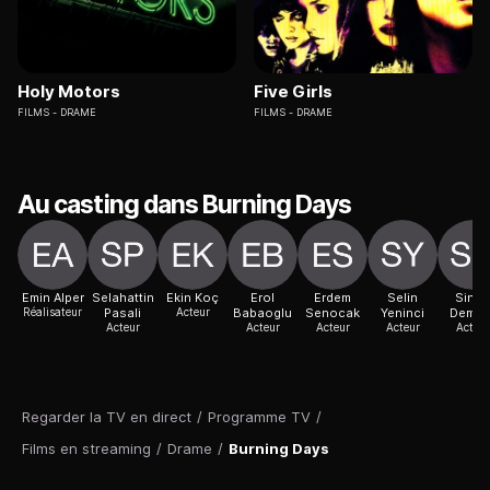
Holy Motors
Five Girls
FILMS
DRAME
FILMS
DRAME
Au casting dans Burning Days
Emin Alper
Selahattin
Ekin Koç
Erol
Erdem
Selin
Sinan
Réalisateur
Pasali
Acteur
Babaoglu
Senocak
Yeninci
Demire
Acteur
Acteur
Acteur
Acteur
Acteur
Regarder la TV en direct
/
Programme TV
/
Films en streaming
/
Drame
/
Burning Days