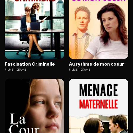
Fascination Criminelle
Au rythme de mon coeur
FILMS
DRAME
FILMS
DRAME