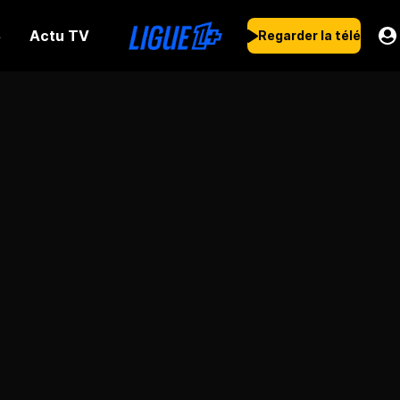
Actu TV
s
Regarder la télé