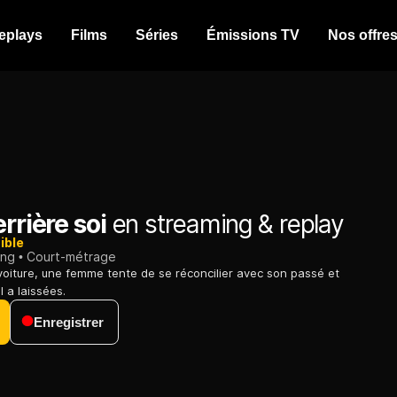
eplays
Films
Séries
Émissions TV
Nos offre
errière soi
en streaming & replay
ible
ing
Court-métrage
voiture, une femme tente de se réconcilier avec son passé et
il a laissées.
Enregistrer