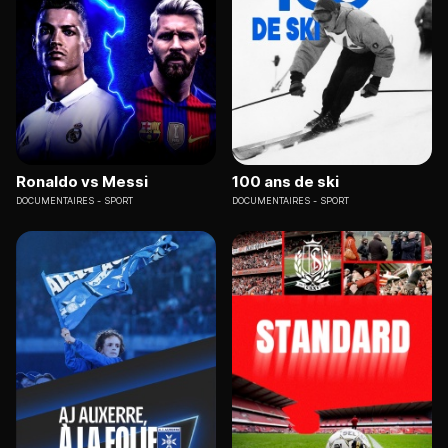
Ronaldo vs Messi
100 ans de ski
DOCUMENTAIRES
SPORT
DOCUMENTAIRES
SPORT