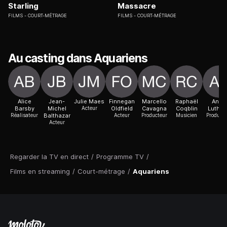
Starling
Massacre
FILMS
COURT-MÉTRAGE
FILMS
COURT-MÉTRAGE
Au casting dans Aquariens
Alice
Jean-
Julie Maes
Finnegan
Marcello
Raphaël
Anne
Barsby
Michel
Acteur
Oldfield
Cavagna
Coqblin
Lutha
Réalisateur
Balthazar
Acteur
Producteur
Musicien
Producte
Acteur
Regarder la TV en direct
/
Programme TV
/
Films en streaming
/
Court-métrage
/
Aquariens