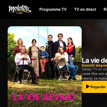
Programme TV
TV en direct
R
La vie d
Bientôt dispon
Séries TV en s
Lucas fête son an
Valeria, sa mama
Regarder