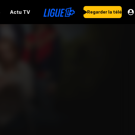
Actu TV
s
Regarder la télé