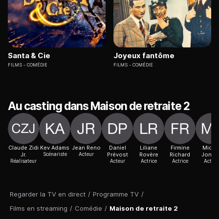
Santa & Cie
Joyeux fantôme
FILMS
COMÉDIE
FILMS
COMÉDIE
Au casting dans Maison de retraite 2
Claude Zidi
Kev Adams
Jean Reno
Daniel
Liliane
Firmine
Miche
Jr.
Scénariste
Acteur
Prévost
Rovère
Richard
Jonas
Réalisateur
Acteur
Actrice
Actrice
Acteur
Regarder la TV en direct
/
Programme TV
/
Films en streaming
/
Comédie
/
Maison de retraite 2