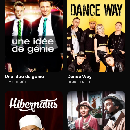
Une idée de génie
Dance Way
FILMS
COMÉDIE
FILMS
COMÉDIE