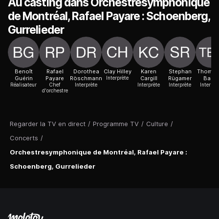
Au casting dans Orchestresymphonique
de Montréal, Rafael Payare : Schoenberg,
Gurrelieder
Benoît
Rafael
Dorothea
Clay Hilley
Karen
Stephan
Thomas
Guérin
Payare
Röschmann
Interprète
Cargill
Rügamer
Baue
Réalisateur
Chef
Interprète
Interprète
Interprète
Interprè
d'orchestre
Regarder la TV en direct
/
Programme TV
/
Culture
/
Concerts
/
Orchestresymphonique de Montréal, Rafael Payare :
Schoenberg, Gurrelieder