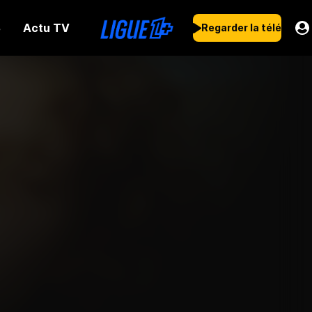
Actu TV
s
Regarder la télé