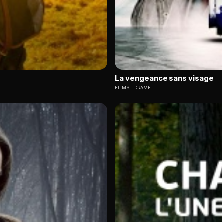
La vengeance sans visage
FILMS
DRAME