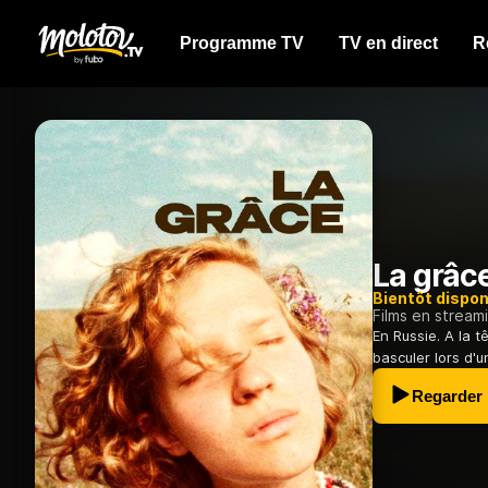
Programme TV
TV en direct
R
La grâc
Bientôt dispon
Films en stream
En Russie. A la t
basculer lors d'
Regarder