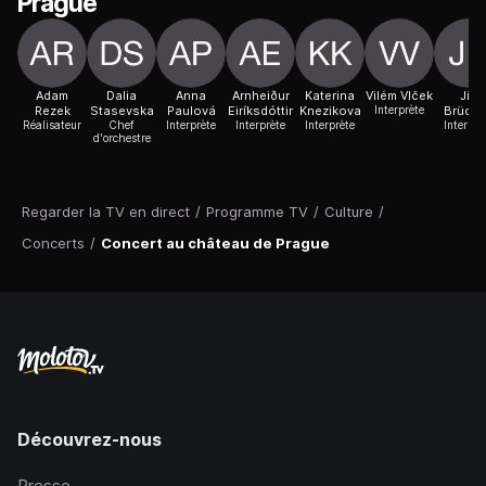
Prague
Adam
Dalia
Anna
Arnheiður
Katerina
Vilém Vlček
Jirí
Rezek
Stasevska
Paulová
Eiríksdóttir
Knezikova
Interprète
Brückl
Réalisateur
Chef
Interprète
Interprète
Interprète
Interprè
d'orchestre
Regarder la TV en direct
/
Programme TV
/
Culture
/
Concerts
/
Concert au château de Prague
Découvrez-nous
Presse