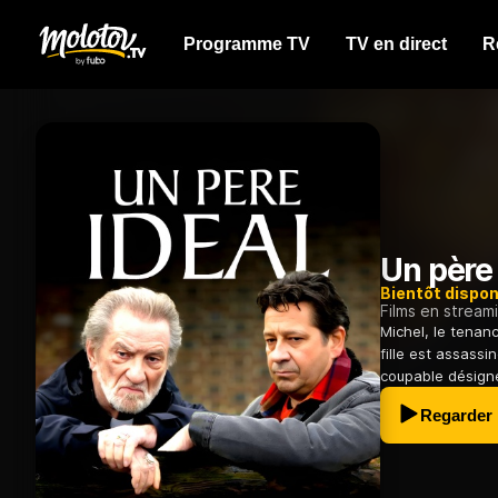
Programme TV
TV en direct
R
Un père 
Bientôt dispon
Films en stream
Michel, le tenanc
fille est assassi
coupable désign
Regarder