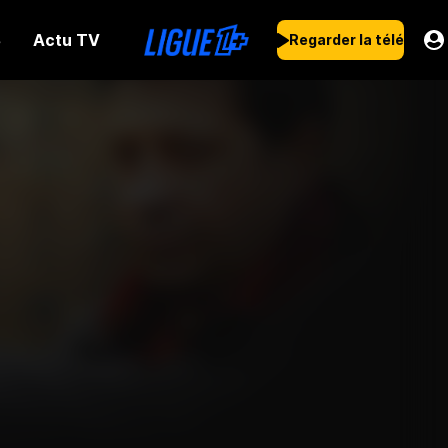
Actu TV
s
Regarder la télé