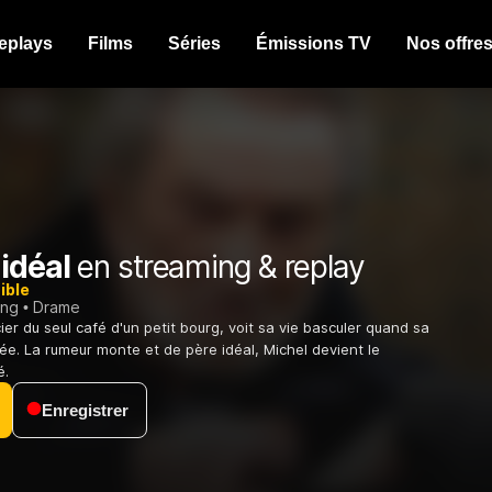
eplays
Films
Séries
Émissions TV
Nos offre
idéal
en streaming & replay
ible
ing
Drame
ier du seul café d'un petit bourg, voit sa vie basculer quand sa
née. La rumeur monte et de père idéal, Michel devient le
é.
Enregistrer