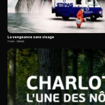
La vengeance sans visage
FILMS
DRAME