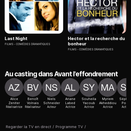
Last Night
Hector et la recherche du
bonheur
FILMS
COMÉDIES DRAMATIQUES
FILMS
COMÉDIES DRAMATIQUES
Au casting dans Avant l'effondrement
Alice
Benoît
Niels
Ariane
Souheila
Myriem
Sépho
Zeniter
Volnais
Schneider
Labed
Yacoub
Akheddiou
Pondi
Réalisatrice
Réalisateur
Acteur
Actrice
Actrice
Actrice
Actric
Regarder la TV en direct
/
Programme TV
/