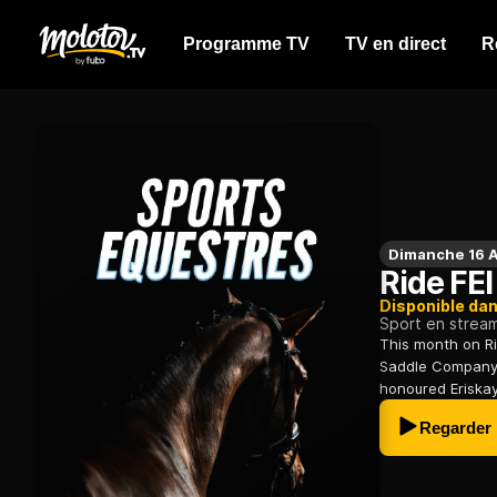
Programme TV
TV en direct
R
Dimanche 16 
Ride FEI
Disponible da
Sport en strea
This month on Ri
Saddle Company 
honoured Eriskay
Regarder