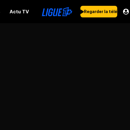
Actu TV
s
Regarder la télé