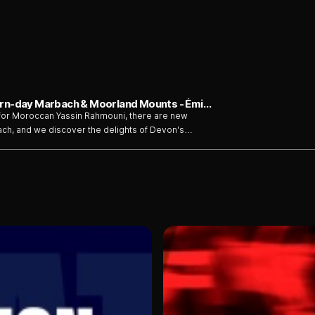
Ride FEI Originals - Moroccan Magic, Modern-day Marbach & Moorland Mounts - Émission du dimanche 16 août
for Moroccan Yassin Rahmouni, there are new
ach, and we discover the delights of Devon's