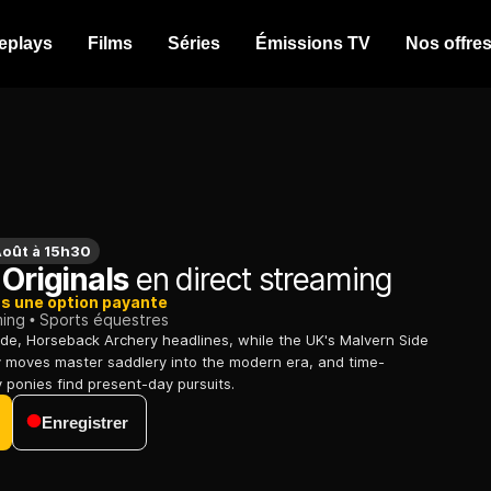
eplays
Films
Séries
Émissions TV
Nos offre
Août à 15h30
 Originals
en direct streaming
ns une option payante
ming
Sports équestres
de, Horseback Archery headlines, while the UK's Malvern Side
moves master saddlery into the modern era, and time-
 ponies find present-day pursuits.
Enregistrer