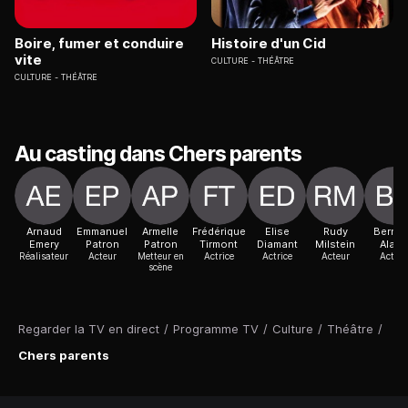
Boire, fumer et conduire
Histoire d'un Cid
vite
CULTURE
THÉÂTRE
CULTURE
THÉÂTRE
Au casting dans Chers parents
Arnaud
Emmanuel
Armelle
Frédérique
Elise
Rudy
Bernar
Emery
Patron
Patron
Tirmont
Diamant
Milstein
Alane
Réalisateur
Acteur
Metteur en
Actrice
Actrice
Acteur
Acteur
scène
Regarder la TV en direct
/
Programme TV
/
Culture
/
Théâtre
/
Chers parents